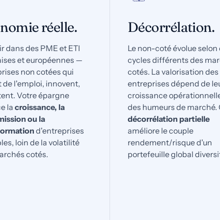
nomie réelle.
Décorrélation.
ir dans des PME et ETI
Le non-coté évolue selon
aises et européennes —
cycles différents des ma
rises non cotées qui
cotés. La valorisation des
 de l'emploi, innovent,
entreprises dépend de le
tent. Votre épargne
croissance opérationnelle
e la
croissance, la
des humeurs de marché. 
ission ou la
décorrélation partielle
formation
d'entreprises
améliore le couple
es, loin de la volatilité
rendement/risque d'un
archés cotés.
portefeuille global diversif