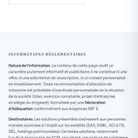
pleine propriété de la part, sans imposition
personne physique. Le contrat de capitalisation
supplémentaire — c'est un outil puissant de
prend de la valeur en perspective d'un apport à une
transmission progressive.
holding ou d'une transmission. Les fonds de Private
Equity éligibles au remploi 150-0 B ter sont
L'opération exige une analyse précise du taux d'IS
particulièrement adaptés aux holdings post-cession.
effectif, de l'horizon et de la qualité de la SCPI
choisie.
Caler avec votre cabinet comptable
— chaque
INFORMATIONS RÉGLEMENTAIRES
solution génère des écritures spécifiques. La
Nature de l'information.
Le contenu de cette page revêt un
cohérence avec votre exercice comptable, votre
caractère purement informatif et publicitaire. Il ne constitue ni une
situation de résultat et votre projection à 3-5 ans est
offre, ni une sollicitation de souscription, ni un conseil personnalisé
essentielle. Une coordination avec votre expert-
en investissement. Toute recommandation d'allocation de
trésorerie est précédée d'une étude personnalisée de la situation
comptable peut être utile selon les cas.
de la société (bilan, exercice comptable, projet d'entreprise,
stratégie du dirigeant), formalisée par une
Déclaration
Ne pas concentrer
— la diversification entre
d'Adéquation
conformément aux exigences MIF 2.
solutions, entre supports, entre émetteurs et entre
Destinataires.
Les solutions présentées s'adressent aux personnes
horizons réduit les risques de contrepartie, de
morales soumises à l'impôt sur les sociétés (SAS, SARL, SCI à l'IS,
marché et de rendement nul.
SEL, holdings patrimoniales). Certaines solutions, notamment
l'usufruit temporaire de SCPI, requièrent une analyse de cohérence