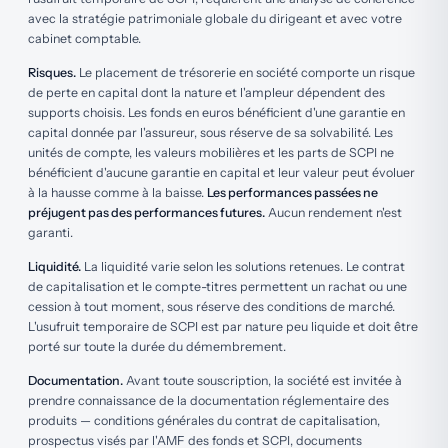
Notre rôle est précisément de construire avec vous
avec la stratégie patrimoniale globale du dirigeant et avec votre
cet arbitrage, en lien avec votre expert-comptable si
cabinet comptable.
vous le souhaitez.
Risques.
Le placement de trésorerie en société comporte un risque
de perte en capital dont la nature et l'ampleur dépendent des
supports choisis. Les fonds en euros bénéficient d'une garantie en
capital donnée par l'assureur, sous réserve de sa solvabilité. Les
unités de compte, les valeurs mobilières et les parts de SCPI ne
bénéficient d'aucune garantie en capital et leur valeur peut évoluer
à la hausse comme à la baisse.
Les performances passées ne
préjugent pas des performances futures.
Aucun rendement n'est
garanti.
Liquidité.
La liquidité varie selon les solutions retenues. Le contrat
de capitalisation et le compte-titres permettent un rachat ou une
cession à tout moment, sous réserve des conditions de marché.
L'usufruit temporaire de SCPI est par nature peu liquide et doit être
porté sur toute la durée du démembrement.
Documentation.
Avant toute souscription, la société est invitée à
prendre connaissance de la documentation réglementaire des
produits — conditions générales du contrat de capitalisation,
prospectus visés par l'AMF des fonds et SCPI, documents